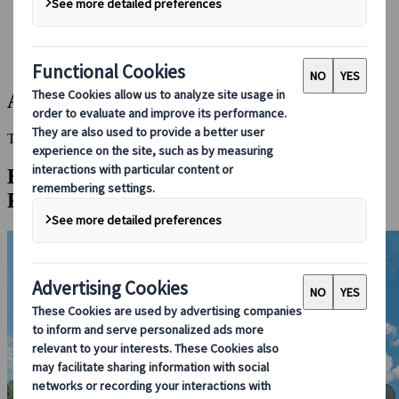
Bei uns buchen
Japan Rail Pass
Unterkunft
Online-Beratung
Akita
This Destination is disabled to display.
Entdecken Sie andere Reiseziele in dieser
Region