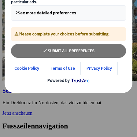
Sendai
Ein Drehkreuz im Nordosten, das viel zu bieten hat
Jetzt anschauen
Fusszeilennavigation