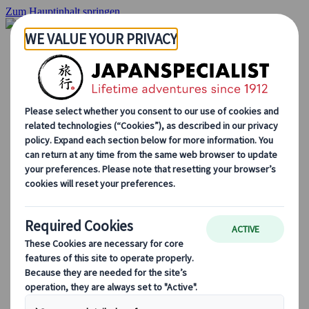
Zum Hauptinhalt springen
Startseite
Rundreisen
Individuelle Reisen
Gruppenreisen
Selbstfahrerreisen
Ausflüge
Massgeschneiderte Gruppenreisen
Japan Rail Pass
Wie wir arbeiten
Über uns
Treffen Sie unser Team
Werden Sie Teil unseres Teams
Japan Reiseblog
Saisonale Reisetipps
Highlights des Reiseziels
Kulturelle Einblicke
Kulinarische Erlebnisse
Entdecke Japan mit dem Zug
Häufig gestellte Fragen
Wichtige Informationen
Etikette in Japan
Autofahren in Japan