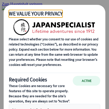
Zum Hauptinhalt springen
Startseite
Rundreisen
Individuelle Reisen
Gruppenreisen
Selbstfahrerreisen
Ausflüge
Massgeschneiderte Gruppenreisen
Japan Rail Pass
Wie wir arbeiten
Über uns
Treffen Sie unser Team
Werden Sie Teil unseres Teams
Japan Reiseblog
Saisonale Reisetipps
Highlights des Reiseziels
Kulturelle Einblicke
Kulinarische Erlebnisse
Entdecke Japan mit dem Zug
Häufig gestellte Fragen
Wichtige Informationen
Etikette in Japan
Autofahren in Japan