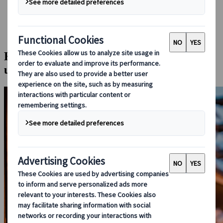
Bei uns buchen
Japan Rail Pass
Unterkunft
Online-Beratung
Kyoto bei Nacht: Kunst, Teezeremonie
und Genuss