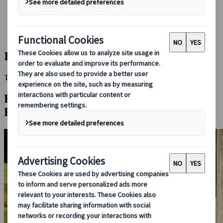
Bei uns buchen
Japan Rail Pass
Unterkunft
Online-Beratung
Isse
This Destination is disabled to display.
Entdecken Sie andere Reiseziele in dieser
Region