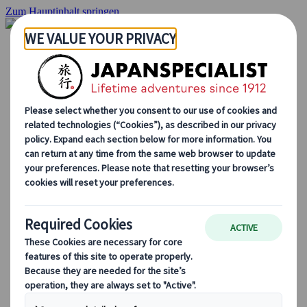
Zum Hauptinhalt springen
Startseite
Rundreisen
Individuelle Reisen
Gruppenreisen
Selbstfahrerreisen
Ausflüge
Massgeschneiderte Gruppenreisen
Japan Rail Pass
Wie wir arbeiten
Über uns
Treffen Sie unser Team
Werden Sie Teil unseres Teams
Japan Reiseblog
Saisonale Reisetipps
Highlights des Reiseziels
Kulturelle Einblicke
Kulinarische Erlebnisse
Entdecke Japan mit dem Zug
Häufig gestellte Fragen
Wichtige Informationen
Etikette in Japan
Autofahren in Japan