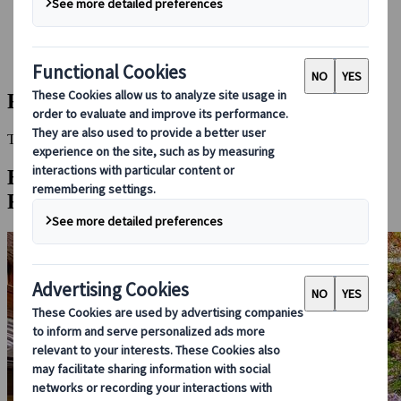
Bei uns buchen
Japan Rail Pass
Unterkunft
Online-Beratung
Futaminoura
This Destination is disabled to display.
Entdecken Sie andere Reiseziele in dieser
Region