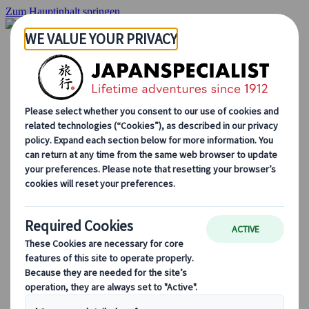
Zum Hauptinhalt springen
Startseite
Rundreisen
Individuelle Reisen
Gruppenreisen
Selbstfahrerreisen
Ausflüge
Massgeschneiderte Gruppenreisen
Japan Rail Pass
Wie wir arbeiten
Über uns
Treffen Sie unser Team
Werden Sie Teil unseres Teams
Japan Reiseblog
Saisonale Reisetipps
Highlights des Reiseziels
Kulturelle Einblicke
Kulinarische Erlebnisse
Entdecke Japan mit dem Zug
Häufig gestellte Fragen
Wichtige Informationen
Etikette in Japan
Autofahren in Japan